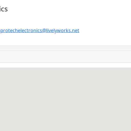
ics
:
protechelectronics@livelyworks.net