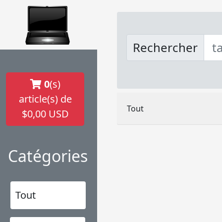
Rechercher
0
(s)
article(s) de
Tout
$0,00 USD
Catégories
Tout